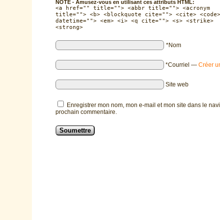
NOTE - Amusez-vous en utilisant ces attributs HTML:
<a href="" title=""> <abbr title=""> <acronym
title=""> <b> <blockquote cite=""> <cite> <code
datetime=""> <em> <i> <q cite=""> <s> <strike>
<strong>
*Nom
*Courriel
—
Créer u
Site web
Enregistrer mon nom, mon e-mail et mon site dans le nav
prochain commentaire.