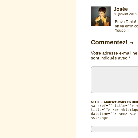
Josée
30 janvier 2013
Bravo Tania!
on va enfin co
Youppi!!
Commentez! ¬
Votre adresse e-mail ne
sont indiqués avec
*
NOTE - Amusez-vous en utili
<a href="" title=""> 
title=""> <b> <blockq
datetime=""> <em> <i>
<strong>