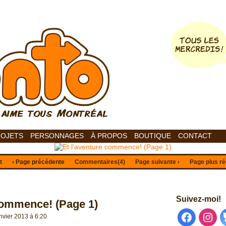
ROJETS
PERSONNAGES
À PROPOS
BOUTIQUE
CONTACT
t
‹ Page précédente
Commentaires(
4
)
Page suivante ›
Page plus ré
Suivez-moi!
commence! (Page 1)
nvier 2013
à
6:20