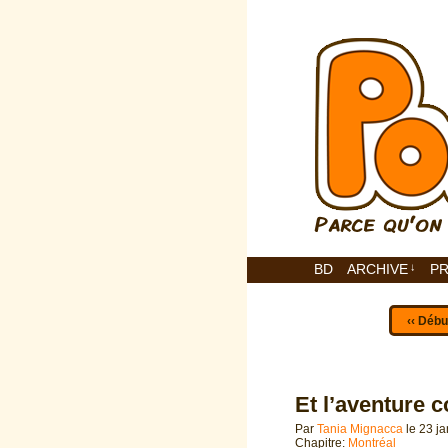
BD
ARCHIVE
↓
P
‹‹ Débu
Et l’aventure 
Par
Tania Mignacca
le
23 ja
Chapitre:
Montréal