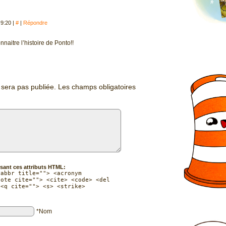
, 9:20
|
#
|
Répondre
nnaitre l’histoire de Ponto!!
 sera pas publiée.
Les champs obligatoires
sant ces attributs HTML:
<abbr title=""> <acronym
uote cite=""> <cite> <code> <del
 <q cite=""> <s> <strike>
*Nom