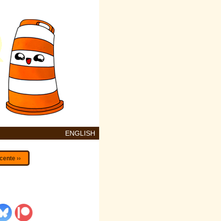
ENGLISH
cente ››