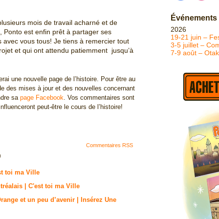
Événements
 plusieurs mois de travail acharné et de
2026
 Ponto est enfin prêt à partager ses
19-21 juin – Fes
 avec vous tous! Je tiens à remercier tout
3-5 juillet – C
rojet et qui ont attendu patiemment jusqu’à
7-9 août – Ota
rai une nouvelle page de l’histoire. Pour être au
de des mises à jour et des nouvelles concernant
ndre sa
page Facebook
. Vos commentaires sont
nfluenceront peut-être le cours de l’histoire!
Commentaires RSS
¬
st toi ma Ville
éalais | C'est toi ma Ville
Orange et un peu d’avenir | Insérez Une