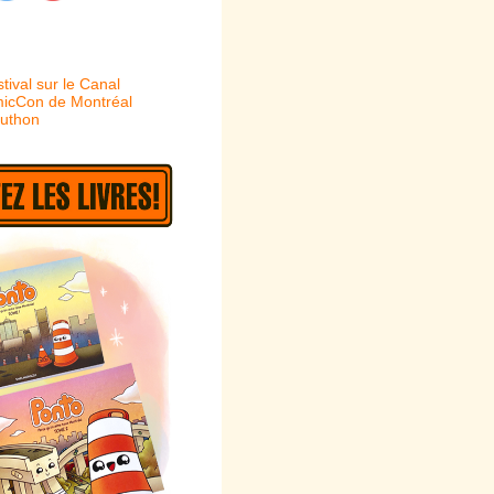
tival sur le Canal
omicCon de Montréal
kuthon