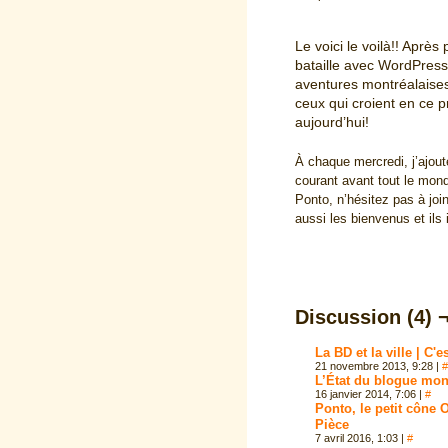
Le voici le voilà!! Après
bataille avec WordPress,
aventures montréalaises
ceux qui croient en ce p
aujourd’hui!
À chaque mercredi, j’ajoute
courant avant tout le mon
Ponto, n’hésitez pas à joi
aussi les bienvenus et ils i
Discussion (4) 
La BD et la ville | C'e
21 novembre 2013, 9:28
|
#
L’État du blogue montr
16 janvier 2014, 7:06
|
#
Ponto, le petit cône 
Pièce
7 avril 2016, 1:03
|
#