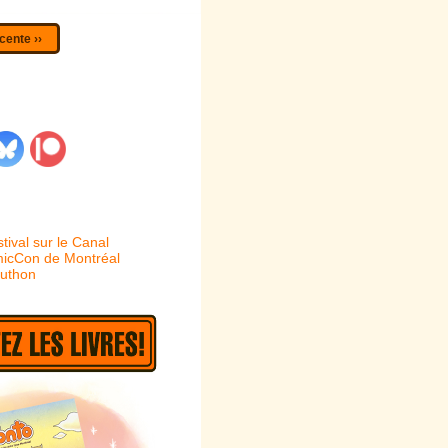
cente ››
tival sur le Canal
omicCon de Montréal
kuthon