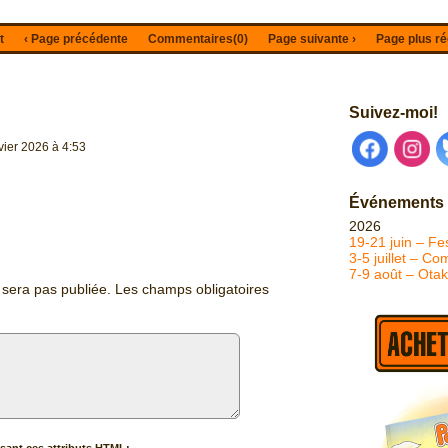
t
‹ Page précédente
Commentaires(
0
)
Page suivante ›
Page plus ré
Suivez-moi!
vier 2026
à
4:53
Événements
2026
19-21 juin – Fes
3-5 juillet – C
7-9 août – Ota
 sera pas publiée.
Les champs obligatoires
sant ces attributs HTML: