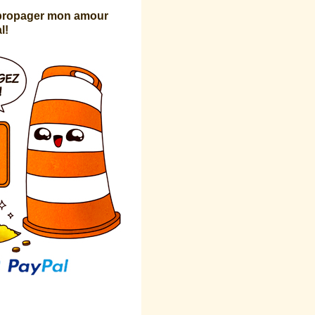
 propager mon amour
l!