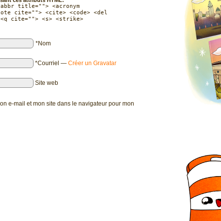
<abbr title=""> <acronym
uote cite=""> <cite> <code> <del
 <q cite=""> <s> <strike>
*Nom
*Courriel
—
Créer un Gravatar
Site web
on e-mail et mon site dans le navigateur pour mon