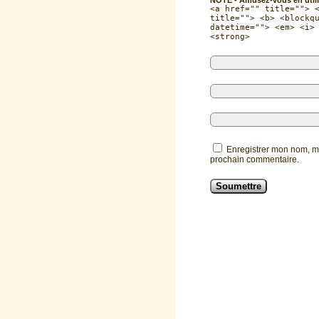
<a href="" title=""> 
title=""> <b> <blockq
datetime=""> <em> <i>
<strong>
Enregistrer mon nom, m
prochain commentaire.