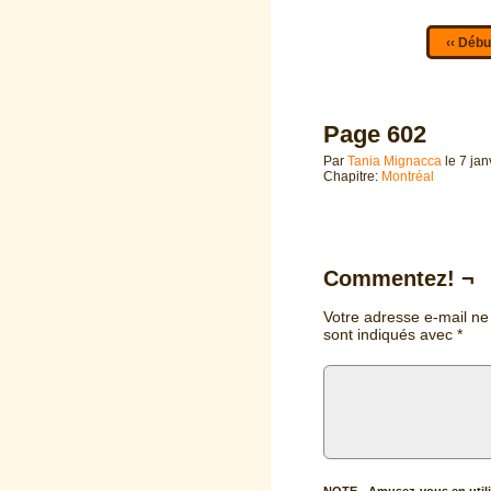
‹‹ Débu
Page 602
Par
Tania Mignacca
le
7 jan
Chapitre:
Montréal
Commentez! ¬
Votre adresse e-mail ne
sont indiqués avec
*
NOTE - Amusez-vous en utili