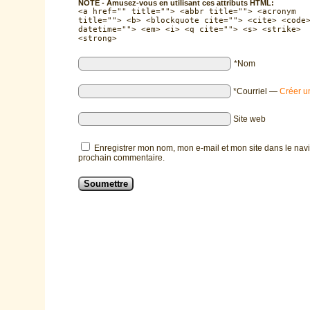
NOTE - Amusez-vous en utilisant ces attributs HTML:
<a href="" title=""> <abbr title=""> <acronym
title=""> <b> <blockquote cite=""> <cite> <code
datetime=""> <em> <i> <q cite=""> <s> <strike>
<strong>
*Nom
*Courriel
—
Créer u
Site web
Enregistrer mon nom, mon e-mail et mon site dans le nav
prochain commentaire.