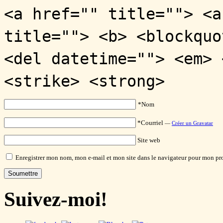
<a href="" title=""> <a
title=""> <b> <blockquo
<del datetime=""> <em> 
<strike> <strong>
*Nom
*Courriel
—
Créer un Gravatar
Site web
Enregistrer mon nom, mon e-mail et mon site dans le navigateur pour mon p
Suivez-moi!