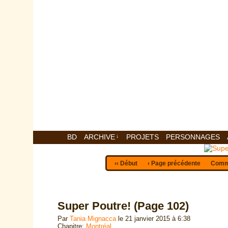
BD
ARCHIVE
↓
PROJETS
PERSONNAGES
‹‹ Début
‹ Page précédente
Comme
Super Poutre! (Page 102)
Par
Tania Mignacca
le
21 janvier 2015
à
6:38
Chapitre:
Montréal