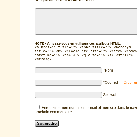
NOTE - Amusez-vous en utilisant ces attributs HTML:
<a href="" title=""> <abbr title=""> <acronym
title=""> <b> <blockquote cite=""> <cite> <code
datetime=""> <em> <i> <q cite=""> <s> <strike>
<strong>
*Nom
*Courriel
—
Créer u
Site web
Enregistrer mon nom, mon e-mail et mon site dans le nav
prochain commentaire.