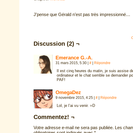
J’pense que Gérald n’est pas très impressionné…
C
Discussion (2) ¬
Emerance G.-A.
31 mars 2015, 5:30
|
#
|
Répondre
Il est cinq heures du matin, je suis assise 
ordinateur et le chat semble se demander po
PAF!
OmegaDez
9 novembre 2015, 4:25
|
#
|
Répondre
Lol, je l’ai vu venir. =D
Commentez! ¬
Votre adresse e-mail ne sera pas publiée.
Les cha
obligatoires sont indiqués avec
*