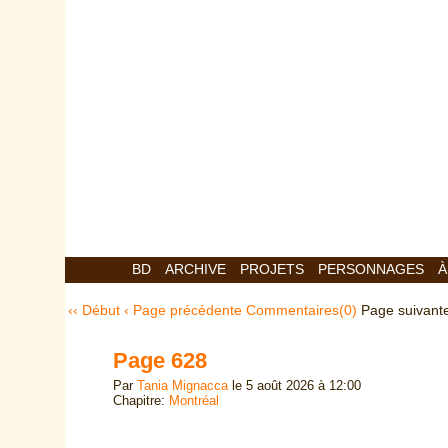
BD
ARCHIVE
PROJETS
PERSONNAGES
À
‹‹ Début
‹ Page précédente
Commentaires(
0
)
Page suivante
Page 628
Par
Tania Mignacca
le
5 août 2026
à
12:00
Chapitre:
Montréal