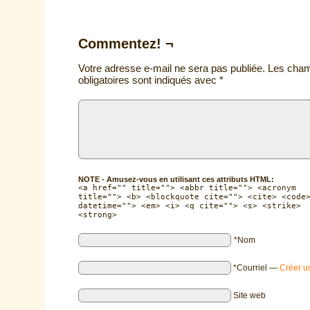
Commentez! ¬
Votre adresse e-mail ne sera pas publiée.
Les cha
obligatoires sont indiqués avec
*
NOTE - Amusez-vous en utilisant ces attributs HTML:
<a href="" title=""> <abbr title=""> <acronym
title=""> <b> <blockquote cite=""> <cite> <code
datetime=""> <em> <i> <q cite=""> <s> <strike>
<strong>
*Nom
*Courriel
—
Créer u
Site web